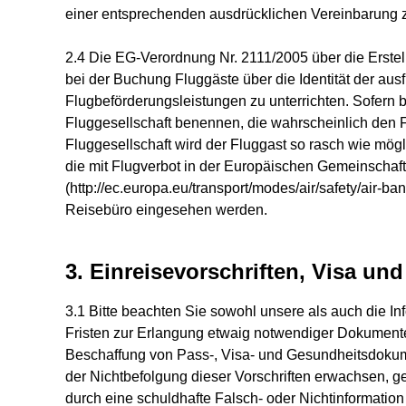
einer entsprechenden ausdrücklichen Vereinbarung 
2.4 Die EG-Verordnung Nr. 2111/2005 über die Erstell
bei der Buchung Fluggäste über die Identität der a
Flugbeförderungsleistungen zu unterrichten. Sofern b
Fluggesellschaft benennen, die wahrscheinlich den Fl
Fluggesellschaft wird der Fluggast so rasch wie mögl
die mit Flugverbot in der Europäischen Gemeinschaft 
(http://ec.europa.eu/transport/modes/air/safety/air-b
Reisebüro eingesehen werden.
3. Einreisevorschriften, Visa un
3.1 Bitte beachten Sie sowohl unsere als auch die I
Fristen zur Erlangung etwaig notwendiger Dokumente
Beschaffung von Pass-, Visa- und Gesundheitsdokumen
der Nichtbefolgung dieser Vorschriften erwachsen, 
durch eine schuldhafte Falsch- oder Nichtinformation