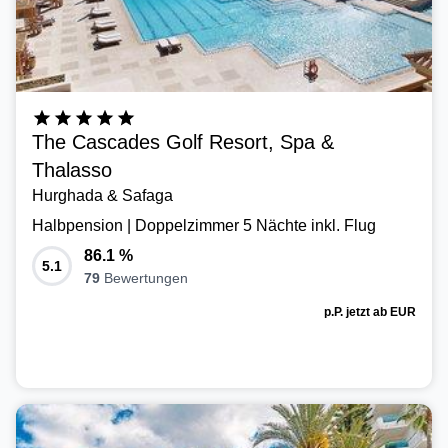
The Cascades Golf Resort, Spa &
Thalasso
Hurghada & Safaga
Halbpension | Doppelzimmer 5 Nächte inkl. Flug
86.1
%
5.1
79
Bewertungen
p.P. jetzt ab
EUR
527,-