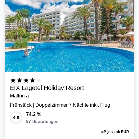
EIX Lagotel Holiday Resort
Mallorca
Frühstück | Doppelzimmer 7 Nächte inkl. Flug
74.2
%
4.8
97
Bewertungen
p.P. jetzt ab
EUR