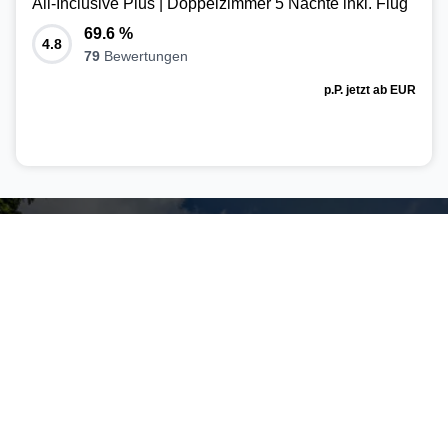
All-Inclusive Plus | Doppelzimmer 5 Nächte inkl. Flug
69.6
%
4.8
79
Bewertungen
p.P. jetzt ab
EUR
557,-
Reiseagentur Grenzenlos -
Wir wissen, wo die Welt am schönsten ist
Kontakt
Reiseagentur Grenzenlos
Friedrichstrasse 1
48282 Emsdetten